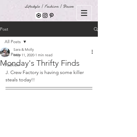
Lifestyle | Fashion | Decor
Post
All Posts
Sara & Molly
All Posts
May 11, 2020
1 min read
Monday's Thrifty Finds
Fashion
J. Crew Factory is having some killer 
steals today!! 