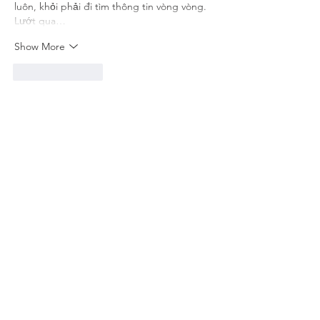
luôn, khỏi phải đi tìm thông tin vòng vòng. 
Lướt qua…
Show More
Like
Reply
uyenghomsoet.h.uy.e.n+abc123
Jul 07
https://gg88.llc/
 hôm bữa thấy ai đó nhắc 
nên mình ghé thử cho biết. Vào cái là thấy 
trang làm kiểu gọn gàng, nhìn hiện đại mà 
không bị rối mắt, màu sắc vừa phải nên 
lướt khá dễ chịu. Mình không đọc kỹ nội 
dung, chủ yếu xem cách họ trình bày thông 
tin thôi, và thấy các phần được chia rõ ràng 
nên người mới cũng không phải đoán mò. 
Cuộn xuống mượt, bấm qua lại mấy mục 
cũng…
Show More