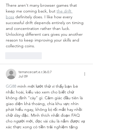
There aren't many browser games that 
keep me coming back, but 
the drift 
boss
 definitely does. I like how every 
successful drift depends entirely on timing 
and concentration rather than luck. 
Unlocking different cars gives you another 
reason to keep improving your skills and 
collecting coins.
Like
Reply
terrancecart.e.r.36.0.7
Jul 09
GG88
 mình mới lướt thử vì thấy bạn bè 
nhắc hoài, kiểu vào xem cho biết chứ 
không định “cày” gì. Cảm giác đầu tiên là 
giao diện khá thoáng, chia khu vực nhìn 
phát hiểu ngay, không bị rối mắt hay nhồi 
chữ dày đặc. Mình thích nhất đoạn FAQ 
cho người mới, đọc vài câu là nắm được vụ 
xác thực xong có tiền trải nghiệm tặng 