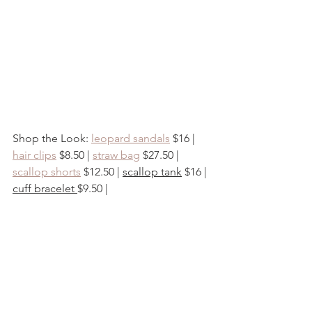
Shop the Look: 
leopard sandals
 $16 | 
hair clips
 $8.50 | 
straw bag
 $27.50 | 
scallop shorts
 $12.50 | 
scallop tank
 $16 | 
cuff bracelet 
$9.50 |