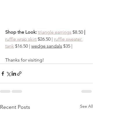
Shop the Look: 
triangle earrings
 $8.50
 | 
ruffle wrap skirt
 $26.50 | 
ruffle sweater 
tank
 $16.50 | 
wedge sandals
 $35 |
Thanks for visiting! 
See All
Recent Posts