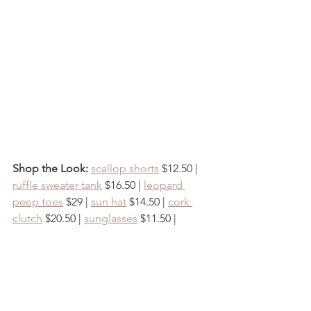
Shop the Look:
scallop shorts
 $12.50 | 
ruffle sweater tank
 $16.50 | 
leopard 
peep toes
 $29 | 
sun hat
 $14.50 | 
cork 
clutch
 $20.50 | 
sunglasses
 $11.50 |