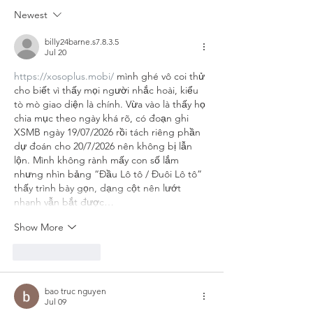
doesn't mean you feel ok)
Newest
billy24barne.s7.8.3.5
Jul 20
https://xosoplus.mobi/
 mình ghé vô coi thử 
cho biết vì thấy mọi người nhắc hoài, kiểu 
tò mò giao diện là chính. Vừa vào là thấy họ 
chia mục theo ngày khá rõ, có đoạn ghi 
XSMB ngày 19/07/2026 rồi tách riêng phần 
dự đoán cho 20/7/2026 nên không bị lẫn 
lộn. Mình không rành mấy con số lắm 
nhưng nhìn bảng “Đầu Lô tô / Đuôi Lô tô” 
thấy trình bày gọn, dạng cột nên lướt 
nhanh vẫn bắt được…
Show More
Like
Reply
bao truc nguyen
Jul 09