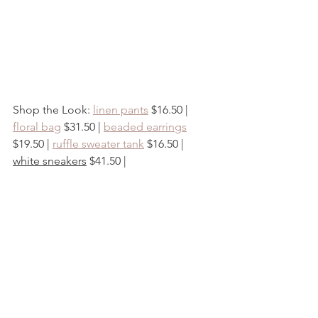
Shop the Look: 
linen pants
 $16.50 | 
floral bag
 $31.50 | 
beaded earrings
$19.50 | 
ruffle sweater tank
 $16.50 | 
white sneakers
 $41.50 | 